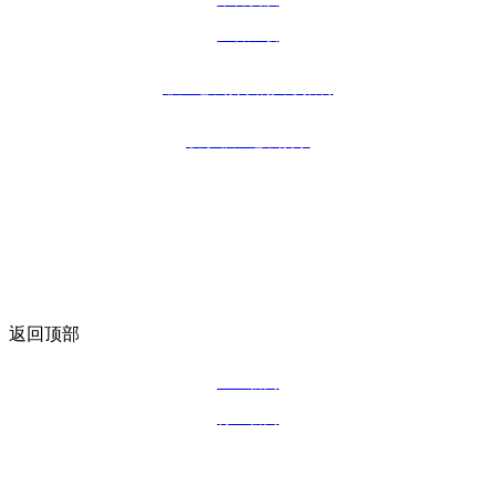
厂容厂貌
非凡电子娱乐的人才招聘
联系非凡电子娱乐
互动平台
德源泵业
扫描进入手机非凡电子娱乐官网
返回顶部
企业新闻
行业新闻
新闻中心