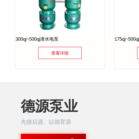
300qj~500qj潜水电泵
175qj~5
查看详细
德源泵业
先德后源、以德育源