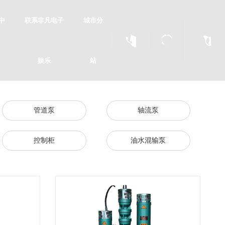
中
联系非凡电子
城市分
娱乐
站
管道泵
轴流泵
控制柜
油水混输泵