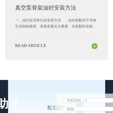
真空泵骨架油封安装方法
一、油封在壳体孔的安装方法 油封装配对于壳体
孔表面粗糙度、表面质量尤为重要。在装配时应检查
其内壁有无碎屑、划痕、灰尘和铸造砂粒等，应使用
专用工装将骨架油封平稳地推入壳体坐座孔内。
二、油封在轴上的安装油封的内径通常小于轴径，形
READ ARTICLE
成一定的过盈量，在装配油封时易造成唇部损坏。为
防止油封唇部损坏，一般要使用圆锥形轴肩或圆锥工
装进行装配。轴上带有螺纹、沟槽、花键时，使用圆
锥形轴肩装配无效，而需要用专用的
助？