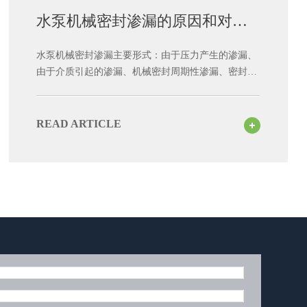
水泵机械密封渗漏的原因和对策
分析
水泵机械密封渗漏主要形式：由于压力产生的渗漏、
由于介质引起的渗漏、机械密封周期性渗漏、密封面
润滑油量不足引起干摩擦或拉毛密封端面、转子周期
性振动、因其他问题引起的机械密封渗漏机械密封中
还存在设计、选择、安装等不够合理的地方。 水
READ ARTICLE
泵机械密封出现渗漏的原因和对策分析 机械密封
本身是一种要求较高的精密部件,对设计、机械加工、
装配质量都有很高的要求。在使用机械密封时,应分析
使用机械密封的各种因素,使机