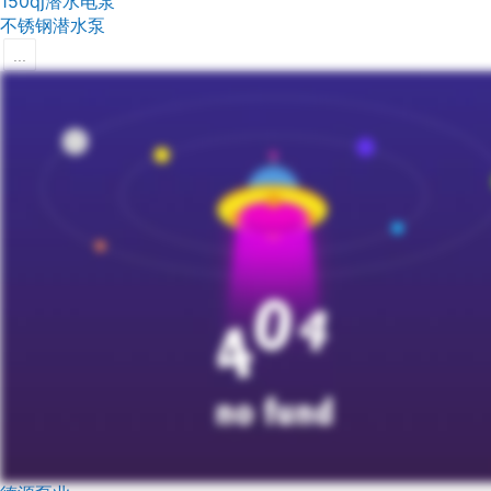
150qj潜水电泵
不锈钢潜水泵
...