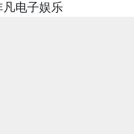
非凡电子娱乐