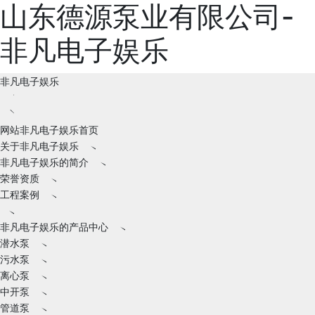
山东德源泵业有限公司-
非凡电子娱乐
非凡电子娱乐
网站非凡电子娱乐首页
关于非凡电子娱乐
非凡电子娱乐的简介
荣誉资质
工程案例
非凡电子娱乐的产品中心
潜水泵
污水泵
离心泵
中开泵
管道泵