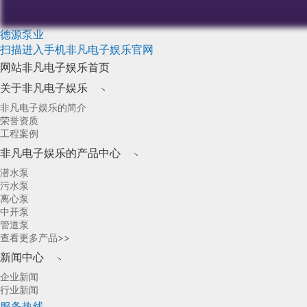
德源泵业
扫描进入手机非凡电子娱乐官网
网站非凡电子娱乐首页
关于非凡电子娱乐
非凡电子娱乐的简介
荣誉资质
工程案例
非凡电子娱乐的产品中心
潜水泵
污水泵
离心泵
中开泵
管道泵
查看更多产品>>
新闻中心
企业新闻
行业新闻
服务热线