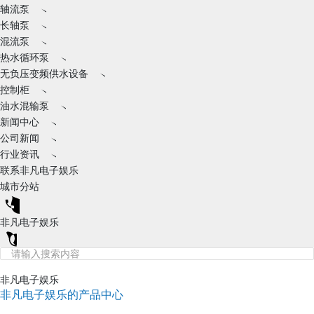
轴流泵
长轴泵
混流泵
热水循环泵
无负压变频供水设备
控制柜
油水混输泵
新闻中心
公司新闻
行业资讯
联系非凡电子娱乐
城市分站
非凡电子娱乐
非凡电子娱乐
非凡电子娱乐的产品中心